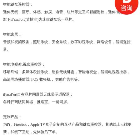
智能键盘遥控器：
迷你无线、蓝牙、体感、触摸、语音、红外等交互式智能遥控，迷你
键盘等。
旗下
iPazzPort(
艾拍宝
)
为迷你键盘第一品牌
。
智能家居：
音频和视频设备，照明系统，安全系统，数字影院系统，网络设备，智能遥控
器。
智能电视
/
电视盒遥控器：
移动终端，多媒体税控系统，迷你无线键盘，智能电视盒，智能电视遥控器，
高清网络播放器, POS 收银机， 智能广告机等。
iPazzPort
自有品牌同屏器无线显示适配器：
各种扫码版同屏器，推送宝。一键同屏。
定制产品：
为
Pi
，
Firestick
，
Apple TV
盒子定制的互动产品和键盘遥控器。其他线上云端更
新，和线下互动，先体验后下单。