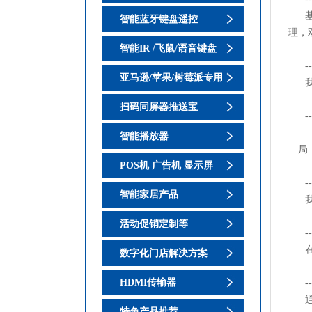
智能蓝牙键盘遥控
理，
智能IR /飞鼠/语音键盘
--
亚马逊/苹果/树莓派专用
扫码同屏器推送宝
-
智能播放器
局
POS机 广告机 显示屏
--
智能家居产品
活动促销定制等
数字化门店解决方案
HDMI传输器
-
特色产品推荐