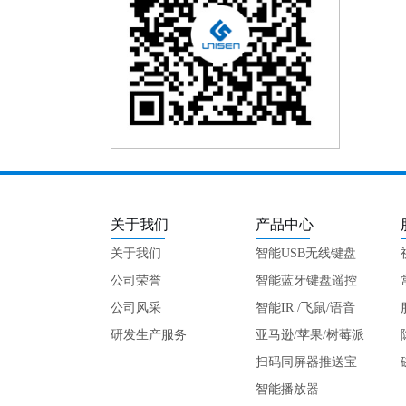
关于我们
产品中心
关于我们
智能USB无线键盘
公司荣誉
遥控
智能蓝牙键盘遥控
公司风采
智能IR /飞鼠/语音
研发生产服务
键盘
亚马逊/苹果/树莓派
专用
扫码同屏器推送宝
智能播放器