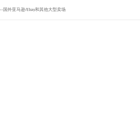
--
国外亚马逊
和其他大型卖场
/Ebay