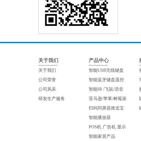
蓝牙触摸板键盘KP-...
关于我们
产品中心
关于我们
智能USB无线键盘
公司荣誉
遥控
智能蓝牙键盘遥控
公司风采
智能IR /飞鼠/语音
双面红外体感键盘K...
研发生产服务
键盘
亚马逊/苹果/树莓派
专用
扫码同屏器推送宝
智能播放器
POS机 广告机 显示
屏
智能家居产品