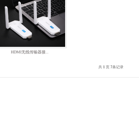
HDMI无线传输器接...
共
1
页
7
条记录