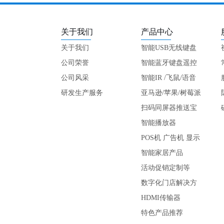
关于我们
产品中心
关于我们
智能USB无线键盘
公司荣誉
遥控
智能蓝牙键盘遥控
公司风采
智能IR /飞鼠/语音
研发生产服务
键盘
亚马逊/苹果/树莓派
专用
扫码同屏器推送宝
智能播放器
POS机 广告机 显示
屏
智能家居产品
活动促销定制等
数字化门店解决方
案
HDMI传输器
特色产品推荐