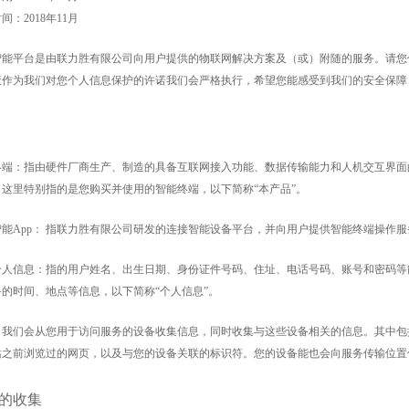
时间：
2018年11月
智能
平台是由联力胜有限公司向用户提供的物联网解决方案及（或）附随的服务。请您
策作为我们对您个人信息保护的许诺我们会严格执行，希望您能感受到我们的安全保障
终端：
指由硬件厂商生产、制造的具备互联网接入功能、数据传输能力和人机交互界面
。这里特别指的是您购买并使用的智能终端，以下简称
“本产品”。
智能
App：
指联力胜有限公司研发的连接智能设备平台，并向用户提供智能终端操作服
个人信息：
指的用户姓名、出生日期、身份证件号码、住址、电话号码、账号和密码等
务的时间、地点等信息，以下简称
“个人信息”。
：
我们会从您用于访问服务的设备收集信息，同时收集与这些设备相关的信息。其中包
站之前浏览过的网页，以及与您的设备关联的标识符。您的设备能也会向服务传输位置
的收集