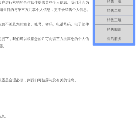
销售一组
客户进行营销的合作伙伴提供某些个人信息。我们只会为
销售目的与第三方共享个人信息，更不会销售个人信息。
销售二组
销售三组
信息不涉及您的姓名、账号、密码、电话号码、电子邮件
销售四组
售后服务
前提下，我们可以根据您的许可向该三方披露您的个人信
露。
披露是合理必须，则我们可披露与您有关的信息。
信息。