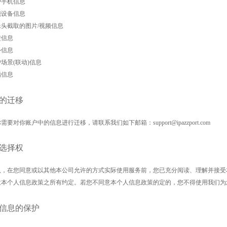
用户手机信息
智能设备信息
像头截取的图片
/视频信息
反馈信息
红外信息
户场景
(联动)信息
体脂信息
的迁移
需要对你账户中的信息进行迁移，请联系我们如下邮箱：support@ipazzport.com
选择权
认，在您同意或以其他本公司允许的方式实际使用服务前，您已充分阅读、理解并接受
意本个人信息政策之所有约定。若您不同意本个人信息政策的定的，您不得使用我们为
信息的保护