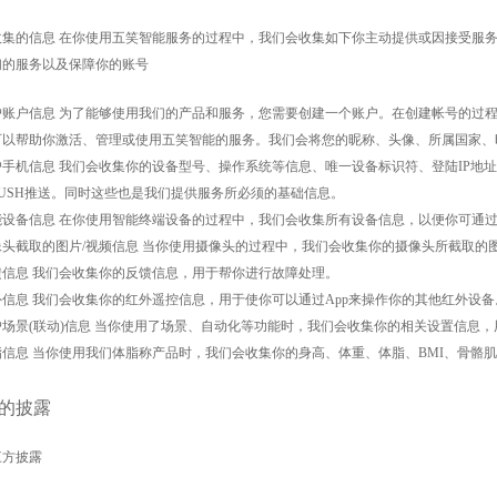
收集的信息
在你使用
五笑
智能
服务的过程中，我们会收集如下你主动提供或因接受服
们的服务以及保障你的账号
户账户信息
为了能够使用我们的产品和服务，您需要创建一个账户。在创建帐号的过
可以帮助你激活、管理或使用
五笑
智能
的服务。我们会将您的昵称、头像、所属国家、
户手机信息
我们会收集你的设备型号、操作系统等信息、唯一设备标识符、登陆
IP地
PUSH推送。同时这些也是我们提供服务所必须的基础信息。
能设备信息
在你使用智能终端设备的过程中，我们会收集所有设备信息，以便你可通
像头截取的图片
/视频信息 当你使用摄像头的过程中，我们会收集你的摄像头所截取的
馈信息
我们会收集你的反馈信息，用于帮你进行故障处理。
外信息
我们会收集你的红外遥控信息，用于使你可以通过
App来操作你的其他红外设备
户场景
(联动)信息 当你使用了场景、自动化等功能时，我们会收集你的相关设置信息
脂信息
当你使用我们体脂称产品时，我们会收集你的身高、体重、体脂、
BMI、骨骼
的披露
三方披露