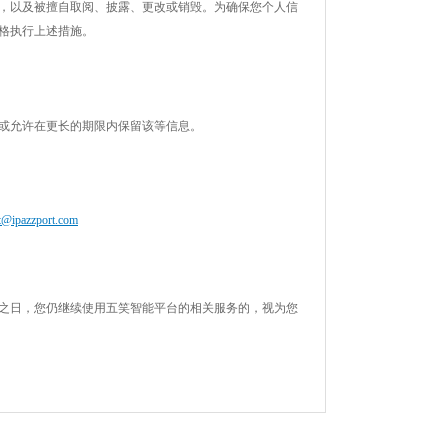
，以及被擅自取阅、披露、更改或销毁。为确保您个人信
格执行上述措施。
或允许在更长的期限内保留该等信息。
t@ipazzport.com
效之日，您仍继续使用五笑智能平台的相关服务的，视为您