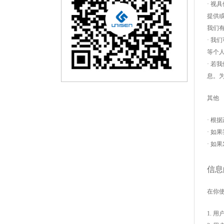
· 
提供
我们
· 
等个
· 
息。
其他
· 
· 
· 
信息
在你
1. 