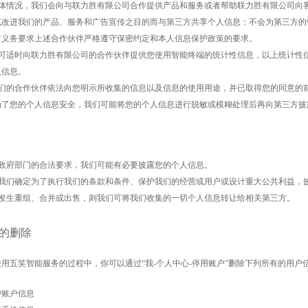
视具体情况，我们会向与联力胜有限公司合作提供产品和服务或者帮助联力胜有限公司向
或改进我们的产品、服务和广告宣传之目的而与第三方共享个人信息；不会为第三方的
有义务要求上述合作伙伴严格遵守保密约定和本人信息保护政策的要求。
我们可适时向联力胜有限公司的合作伙伴提供您使用智能终端的统计性信息，以上统计性
人信息。
若我们的合作伙伴依法向您明示所收集的信息以及信息的使用用途，并已取得您的同意的
为了您的个人信息安全，我们可能将您的个人信息进行脱敏或模糊处理后再向第三方披
根据政府部门的合法要求，我们可能有必要披露您的个人信息。
如果我们确定为了执行我们的条款和条件、保护我们的经营或用户或设计重大公共利益，
如果发生重组、合并或出售，则我们可将我们收集的一切个人信息转让给相关第三方。
的删除
使用五笑智能
服务的过程中，你可以通过
“我-个人中心-停用账户”删除下列所有的用户
用户账户信息