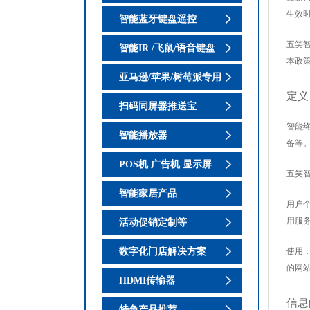
生效
智能蓝牙键盘遥控
五笑
智能IR /飞鼠/语音键盘
本政
亚马逊/苹果/树莓派专用
定义
扫码同屏器推送宝
智能
智能播放器
备等
POS机 广告机 显示屏
五笑
智能家居产品
用户
用服
活动促销定制等
使用
数字化门店解决方案
的网
HDMI传输器
信息
特色产品推荐