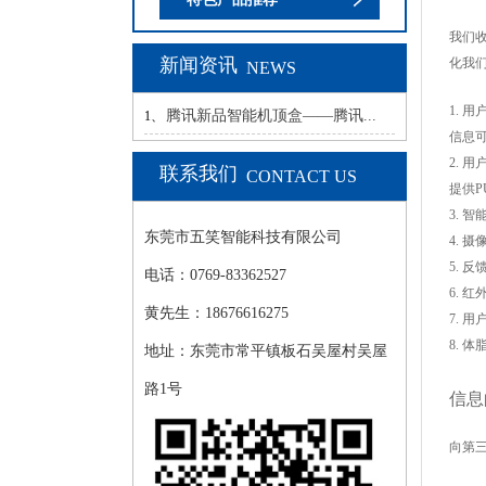
我们
新闻资讯
化我
NEWS
1.
用
腾讯新品智能机顶盒——腾讯...
1、
信息
2.
用
联系我们
CONTACT US
提供
3.
智
东莞市五笑智能科技有限公司
4.
摄
5.
反
电话：0769-83362527
6.
红
黄先生：18676616275
7.
用
8.
体
地址：东莞市常平镇板石吴屋村吴屋
路1号
信息
向第